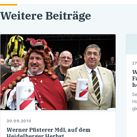
Weitere Beiträge
27
W
F
h
Se
Ho
gl
gl
30.09.2010
Qu
Werner Pfisterer MdL auf dem
…
Heidelberger Herbst