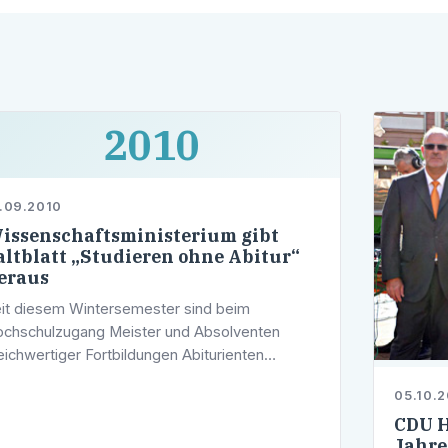
2010
.09.2010
issenschaftsministerium gibt
altblatt „Studieren ohne Abitur“
eraus
it diesem Wintersemester sind beim
chschulzugang Meister und Absolventen
eichwertiger Fortbildungen Abiturienten
eichgestellt. Auch für andere beruflich
05.10.
alifizierte ist der Zugang zu den Hochschulen
CDU H
Jahre