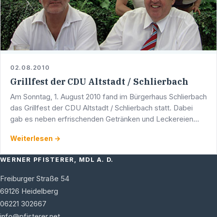
02.08.2010
Grillfest der CDU Altstadt / Schlierbach
Am Sonntag, 1. August 2010 fand im Bürgerhaus Schlierbach
das Grillfest der CDU Altstadt / Schlierbach statt. Dabei
gab es neben erfrischenden Getränken und Leckereien
vom Grill auch die Gelegenheit, sich über …
Weiterlesen →
WERNER PFISTERER, MDL A. D.
Freiburger Straße 54
69126
Heidelberg
06221 302667
info@pfisterer.net