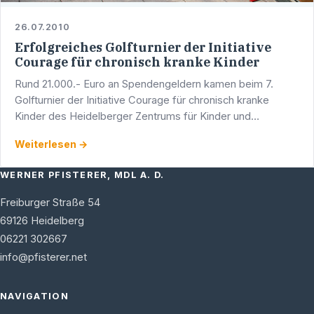
26.07.2010
Erfolgreiches Golfturnier der Initiative
Courage für chronisch kranke Kinder
Rund 21.000.- Euro an Spendengeldern kamen beim 7.
Golfturnier der Initiative Courage für chronisch kranke
Kinder des Heidelberger Zentrums für Kinder und
Jugendmedizin des Universitätsklinikums Heidelberg im
Weiterlesen →
Golfclub …
WERNER PFISTERER, MDL A. D.
Freiburger Straße 54
69126
Heidelberg
06221 302667
info@pfisterer.net
NAVIGATION