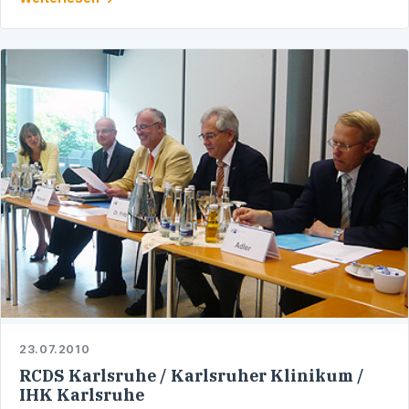
von behinderten und …
23.07.2010
RCDS Karlsruhe / Karlsruher Klinikum /
IHK Karlsruhe