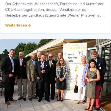
Der Arbeitskreis „Wissenschaft, Forschung und Kunst“ der
CDU-Landtagsfraktion, dessen Vorsitzender der
Heidelberger Landtagsabgeordnete Werner Pfisterer ist,
hatte auf Initiative von Katrin Schütz, MdL im Rahmen einer
Weiterlesen →
…