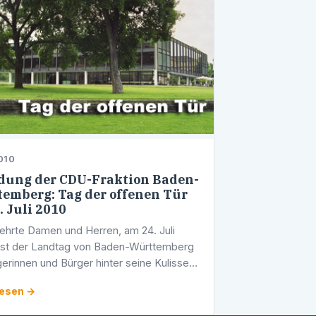
010
dung der CDU-Fraktion Baden-
emberg: Tag der offenen Tür
. Juli 2010
ehrte Damen und Herren, am 24. Juli
sst der Landtag von Baden-Württemberg
gerinnen und Bürger hinter seine Kulissen
. Von 11 – 17 Uhr haben Sie die
lesen →
heit, sich über unsere …