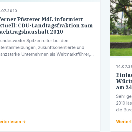
.07.2010
erner Pfisterer MdL informiert
ktuell: CDU-Landtagsfraktion zum
achtragshaushalt 2010
undesweiter Spitzenreiter bei den
tentanmeldungen, zukunftsorientierte und
nanzstarke Unternehmen als Weltmarktführer,
zellente Universitäten und die höchsten
14.07.2
hulischen Bildungsstandards- Baden-
Einla
ürttemberg …
Württ
am 24
Sehr ge
2010 lä
die Bür
schauen
iterlesen →
Weiter
Gelegen