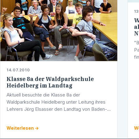
13
W
a
N
"B
Pa
fi
ex
14.07.2010
sc
Klasse 8a der Waldparkschule
W
Heidelberg im Landtag
Aktuell besuchte die Klasse 8a der
Waldparkschule Heidelberg unter Leitung ihres
Lehrers Jörg Elsasser den Landtag von Baden-
Württemberg. Die Schülerinnen und Schüler
wurden umfassend über die Aufgaben und die …
Weiterlesen →
We