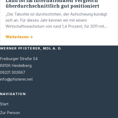
Land ist im internationalen Vergleich
überdurchschnittlich gut positioniert
„Die Talsohle ist durchschritten, der Aufschwung kündigt
sich an. Für dieses Jahr können wir mit einem
Wirtschaftswachstum von rund 1,4 Prozent, für 2011 mit
einem Wachstum von gut 1,6 Prozent rechnen. Baden-
Weiterlesen →
Württemberg …
WERNER PFISTERER, MDL A. D.
Freiburger Straße 54
69126
Heidelberg
06221 302667
info@pfisterer.net
NAVIGATION
Start
Zur Person