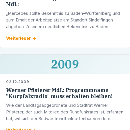
MdL:
„Mercedes sollte Bekenntnis zu Baden-Württemberg und
zum Erhalt der Arbeitsplätze am Standort Sindelfingen
abgeben“Zu einem deutlichen Bekenntnis zu Baden-
Württemberg und damit zum Erhalt der Arbeitsplätze am
Weiterlesen →
Standort …
2009
02.12.2009
Werner Pfisterer MdL: Programmname
"Kurpfalzradio" muss erhalten bleiben!
Wie der Landtagsabgeordnete und Stadtrat Werner
Pfisterer, der auch Mitglied des Rundfunkrates ist, erfahren
hat, will sich der Südwestrundfunk offenbar von dem
markanten Namen "Kurpfalzradio" für sein 4. …