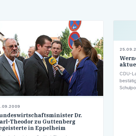
25.09.
Werne
aktue
CDU-Lan
bestäti
Schulpo
die von
Schulsy
3.09.2009
undeswirtschaftsminister Dr.
arl-Theodor zu Guttenberg
egeisterte in Eppelheim