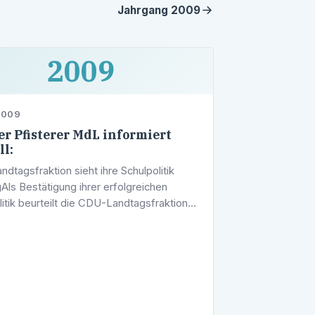
Jahrgang
2009
2009
2009
r Pfisterer MdL informiert
ll:
dtagsfraktion sieht ihre Schulpolitik
gAls Bestätigung ihrer erfolgreichen
litik beurteilt die CDU-Landtagsfraktion
 Forsa durchgeführte Umfrage zum
stem. Hierin sprachen sich mehr als …