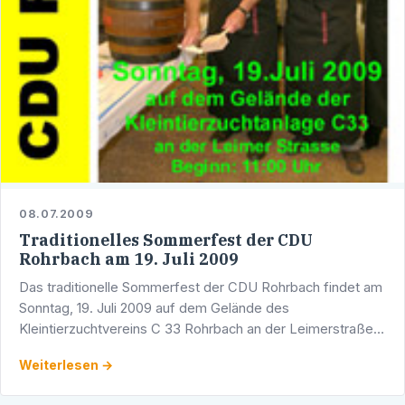
08.07.2009
Traditionelles Sommerfest der CDU
Rohrbach am 19. Juli 2009
Das traditionelle Sommerfest der CDU Rohrbach findet am
Sonntag, 19. Juli 2009 auf dem Gelände des
Kleintierzuchtvereins C 33 Rohrbach an der Leimerstraße
statt. Das Fest wird um 11:30 Uhr vom
Weiterlesen →
Landtagsabgeordneten und …