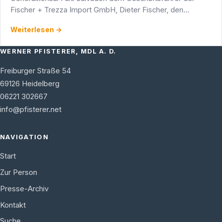
Fischer + Trezza Import GmbH, Dieter Fischer, den
Verdienstorden Cavaliere al Merito della Repubblica …
Weiterlesen →
WERNER PFISTERER, MDL A. D.
Freiburger Straße 54
69126
Heidelberg
06221 302667
info@pfisterer.net
NAVIGATION
Start
Zur Person
Presse-Archiv
Kontakt
Suche