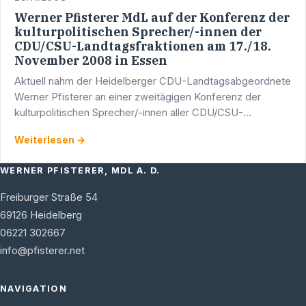
Werner Pfisterer MdL auf der Konferenz der
kulturpolitischen Sprecher/-innen der
CDU/CSU-Landtagsfraktionen am 17./18.
November 2008 in Essen
Aktuell nahm der Heidelberger CDU-Landtagsabgeordnete
Werner Pfisterer an einer zweitägigen Konferenz der
kulturpolitischen Sprecher/-innen aller CDU/CSU-
Landtagsfraktionen in Essen teil.
Weiterlesen →
WERNER PFISTERER, MDL A. D.
Freiburger Straße 54
69126
Heidelberg
06221 302667
info@pfisterer.net
NAVIGATION