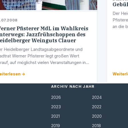
Gebü
Der He
Pfister
.07.2008
an die 
erner Pfisterer MdL im Wahlkreis
Landesr
nterwegs: Jazzfrühschoppen des
Gebühre
eidelberger Weinguts Clauer
Fragen
r Heidelberger Landtagsabgeordnete und
adtrat Werner Pfisterer legt großen Wert
rauf, auf möglichst vielen Veranstaltungen in
inem Wahlkreis präsent zu sein. Dieses
iterlesen →
Weiter
chenende besuchte der CDU-Politiker unter
ARCHIV NACH JAHR
2026
2024
2023
2022
2021
2020
2019
2018