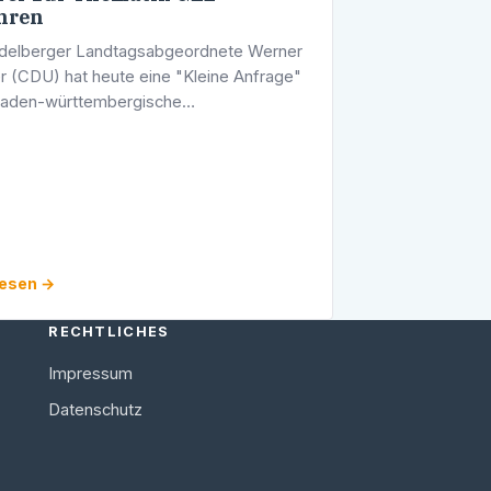
hren
idelberger Landtagsabgeordnete Werner
er (CDU) hat heute eine "Kleine Anfrage"
baden-württembergische
egierung bezüglich der Thematik "GEZ-
n" gestellt. Folgend finden Sie die
 und …
lesen →
RECHTLICHES
Impressum
Datenschutz