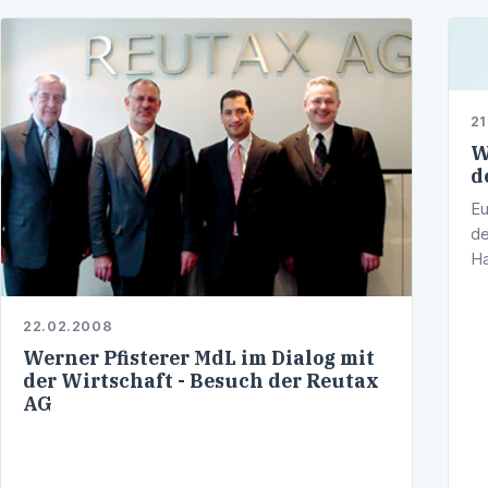
21
W
d
Eu
de
Ha
Ha
Sc
22.02.2008
Ge
Werner Pfisterer MdL im Dialog mit
der Wirtschaft - Besuch der Reutax
AG