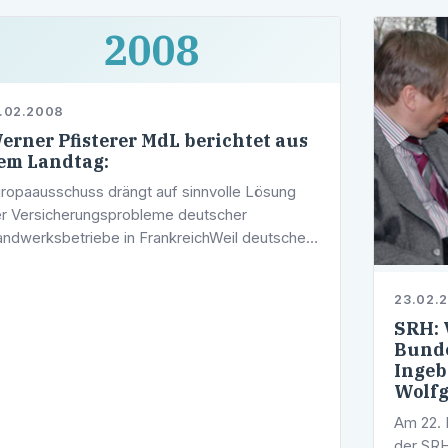
2008
.02.2008
erner Pfisterer MdL berichtet aus
em Landtag:
ropaausschuss drängt auf sinnvolle Lösung
r Versicherungsprobleme deutscher
ndwerksbetriebe in FrankreichWeil deutsche
ndwerksunternehmen oft größte
hwierigkeiten haben, den in Frankreich für
23.02.
bäudearbeiten …
SRH: 
Bunde
Ingeb
Wolfg
Am 22. 
der SRH