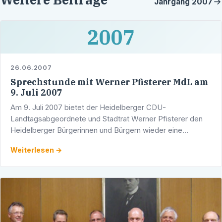
Jahrgang
2007
2007
26.06.2007
Sprechstunde mit Werner Pfisterer MdL am
9. Juli 2007
Am 9. Juli 2007 bietet der Heidelberger CDU-
Landtagsabgeordnete und Stadtrat Werner Pfisterer den
Heidelberger Bürgerinnen und Bürgern wieder eine
Sprechstunde an. Ort: Wahlkreisbüro des Abgeordneten in
Weiterlesen →
der Adlerstraße …