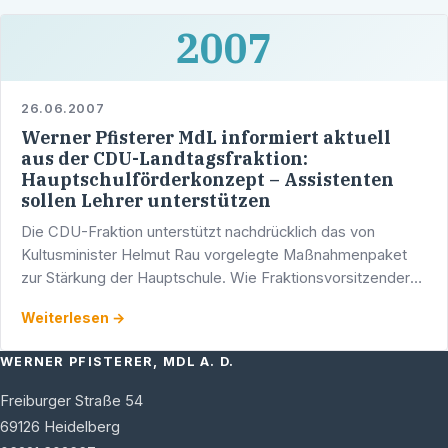
2007
26.06.2007
Werner Pfisterer MdL informiert aktuell
aus der CDU-Landtagsfraktion:
Hauptschulförderkonzept – Assistenten
sollen Lehrer unterstützen
Die CDU-Fraktion unterstützt nachdrücklich das von
Kultusminister Helmut Rau vorgelegte Maßnahmenpaket
zur Stärkung der Hauptschule. Wie Fraktionsvorsitzender
Stefan Mappus MdL und der Vorsitzende des
Weiterlesen →
Arbeitskreises …
WERNER PFISTERER, MDL A. D.
Freiburger Straße 54
69126
Heidelberg