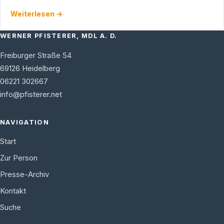
Werner Pfisterer die Hochschule der Medien in Stuttgart.
Weiterlesen →
Die …
WERNER PFISTERER, MDL A. D.
Freiburger Straße 54
69126
Heidelberg
06221 302667
info@pfisterer.net
NAVIGATION
Start
Zur Person
Presse-Archiv
Kontakt
Suche