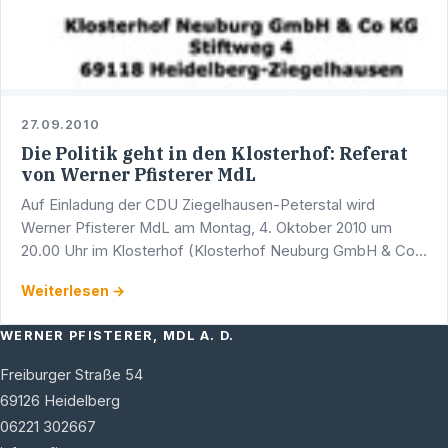
27.09.2010
Die Politik geht in den Klosterhof: Referat
von Werner Pfisterer MdL
Auf Einladung der CDU Ziegelhausen-Peterstal wird
Werner Pfisterer MdL am Montag, 4. Oktober 2010 um
20.00 Uhr im Klosterhof (Klosterhof Neuburg GmbH & Co
KG, Stiftweg 4, 69118 Heidelberg-Ziegelhausen) über die …
Weiterlesen →
WERNER PFISTERER, MDL A. D.
Freiburger Straße 54
69126
Heidelberg
06221 302667